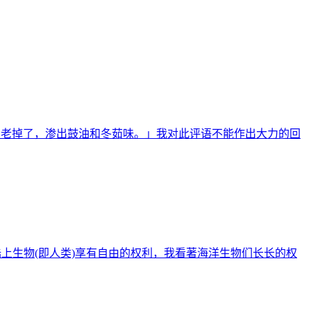
都氧化和老掉了，渗出鼓油和冬茹味。」我对此评语不能作出大力的回
陆上生物(即人类)享有自由的权利，我看著海洋生物们长长的权