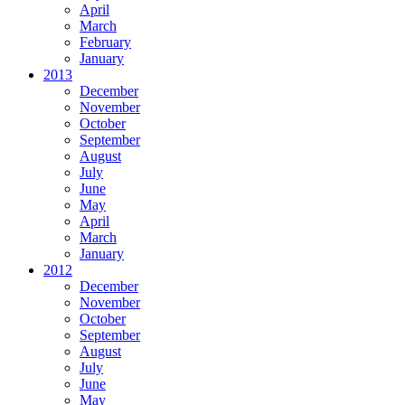
April
March
February
January
2013
December
November
October
September
August
July
June
May
April
March
January
2012
December
November
October
September
August
July
June
May