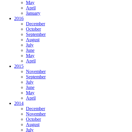
May
April
January
2016
December
October
September
August
July
June
May
April
2015
November
September
July
June
May
April
2014
December
November
October
August
July