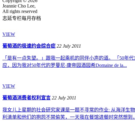
Copyright © 2026
Jeannie Cho Lee,
All rights reserved
志延专栏每月存档
VIEW
葡萄酒的极速约会综合症
22 July 2011
「是有一点失望。」跟我一起乘机的同伴小声的道。 「50年代对拉
应，因为我对50年代的罗曼尼·康帝园酒园希Domaine de la...
VIEW
葡萄酒消费者权利宣言
22 July 2011
我女儿上星期的社会研究家课是一题不寻常的作业: 从海洋生物
利清单和他们的抱怨不禁偷笑，一天我在餐馆进餐时突然想到，我