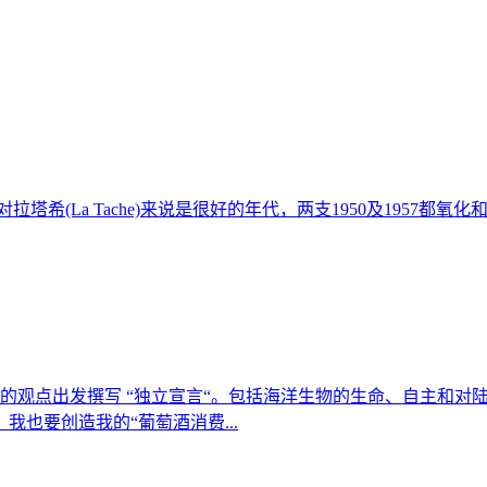
塔希(La Tache)来说是很好的年代，两支1950及1957
的观点出发撰写 “独立宣言“。包括海洋生物的生命、自主和对
也要创造我的“葡萄酒消费...