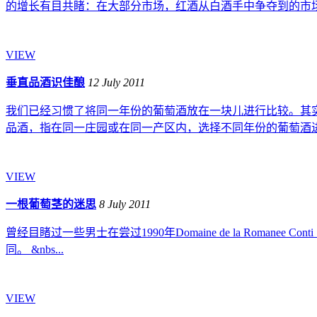
的增长有目共睹：在大部分市场，红酒从白酒手中争夺到的市场份额
VIEW
垂直品酒识佳酿
12 July 2011
我们已经习惯了将同一年份的葡萄酒放在一块儿进行比较。其实
品酒，指在同一庄园或在同一产区内，选择不同年份的葡萄酒进行
VIEW
一根葡萄茎的迷思
8 July 2011
曾经目睹过一些男士在尝过1990年Domaine de la Romanee C
同。 &nbs...
VIEW