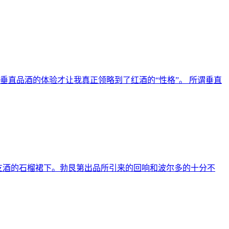
垂直品酒的体验才让我真正领略到了红酒的“性格”。 所谓垂直
ntoux后，甘拜在这两支酒的石榴裙下。勃艮第出品所引来的回响和波尔多的十分不