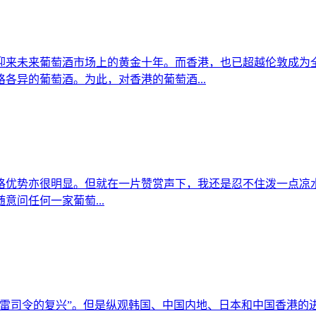
迎来未来葡萄酒市场上的黄金十年。而香港，也已超越伦敦成为
各异的葡萄酒。为此，对香港的葡萄酒...
格优势亦很明显。但就在一片赞赏声下，我还是忍不住泼一点凉水
问任何一家葡萄...
“雷司令的复兴”。但是纵观韩国、中国内地、日本和中国香港的