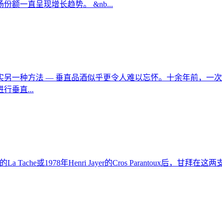
一直呈现增长趋势。 &nb...
另一种方法 — 垂直品酒似乎更令人难以忘怀。十余年前，一次
垂直...
onti 的La Tache或1978年Henri Jayer的Cros Para