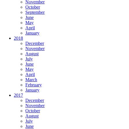
November
October
September
June
May
April
January
2018
December
November
August
July
June
May
April
March
February
January
2017
December
November
October
August
July
June