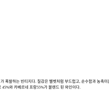
향미가 폭발하는 빈티지다. 질감은 벨벳처럼 부드럽고, 순수함과 농축미
 45%와 카베르네 프랑55%가 블렌드 된 와인이다.