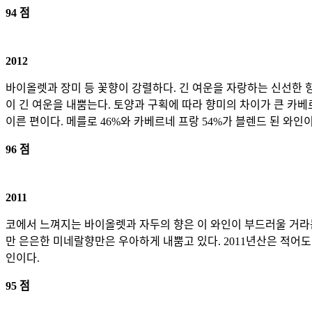
94 점
2012
바이올렛과 장미 등 꽃향이 강렬하다. 긴 여운을 자랑하는 신선한 
이 긴 여운을 내뿜는다. 토양과 구획에 따라 향미의 차이가 큰 카베르
이른 편이다. 메를로 46%와 카베르네 프랑 54%가 블렌드 된 와인이
96 점
2011
코에서 느껴지는 바이올렛과 자두의 향은 이 와인이 부드러울 거라는
만 은은한 미네랄향만은 우아하게 내뿜고 있다. 2011년산은 적어도
인이다.
95 점