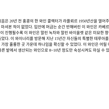
20년 전 홍콩의 한 와인 콜렉터가 라플뢰르 1950년산을 열어주었을 때였
 라플뢰르는 마셔본 적이 없었다. 입안에 머금는 순간 반해버린 이 와인은
이 진행될수록 이 와인은 말린 녹차와 말린 바이올렛 같은 미묘한 향
돌았다. 이 와이너리를 방문해 지난 15년간 자신들의 특별한 테루아
가장 훌륭한 곳 가운데 하나임을 확신할 수 있었다. 이 와인은 어릴 때
이 아니라 다른 밭에서 생산되는 와인으로 8~10년 정도만 숙성시켜도 마실 