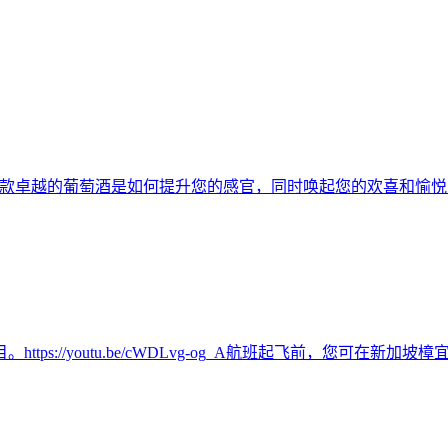
阐释了一款卓越的葡萄酒是如何提升您的感官，同时唤起您的欢喜和
ps://youtu.be/cWDLvg-og_A航班起飞前，您可在