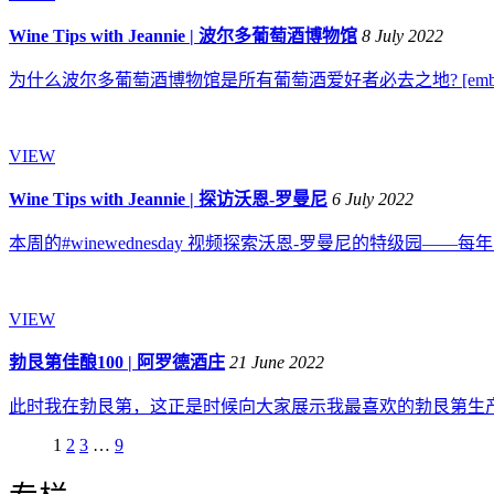
Wine Tips with Jeannie | 波尔多葡萄酒博物馆
8 July 2022
为什么波尔多葡萄酒博物馆是所有葡萄酒爱好者必去之地? [embed]https://y
VIEW
Wine Tips with Jeannie | 探访沃恩-罗曼尼
6 July 2022
本周的#winewednesday 视频探索沃恩-罗曼尼的特级园——每年的这个时候
VIEW
勃艮第佳酿100 | 阿罗德酒庄
21 June 2022
此时我在勃艮第，这正是时候向大家展示我最喜欢的勃艮第生产商之一 ——阿罗德酒庄！
1
2
3
…
9