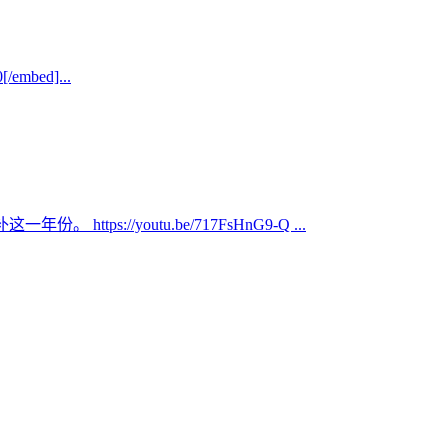
bed]...
s://youtu.be/717FsHnG9-Q ...