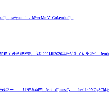
outu.be/_kFwcMmV1Go[/embed]...
都很美，我对2021和2020年份给出了初步评价！[embed]https://you
[embed]https://youtu.be/11zfrYCgSCk[/embe