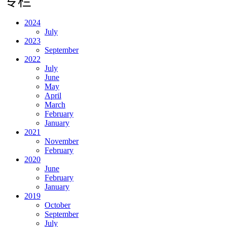
专栏
2024
July
2023
September
2022
July
June
May
April
March
February
January
2021
November
February
2020
June
February
January
2019
October
September
July