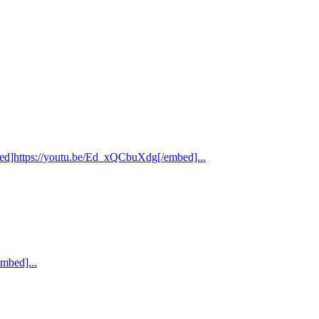
tu.be/Ed_xQCbuXdg[/embed]...
d]...