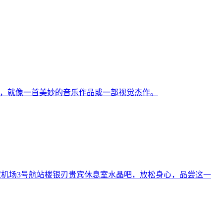
愉悦，就像一首美妙的音乐作品或一部视觉杰作。
新加坡樟宜机场3号航站楼银刃贵宾休息室水晶吧，放松身心，品尝这一