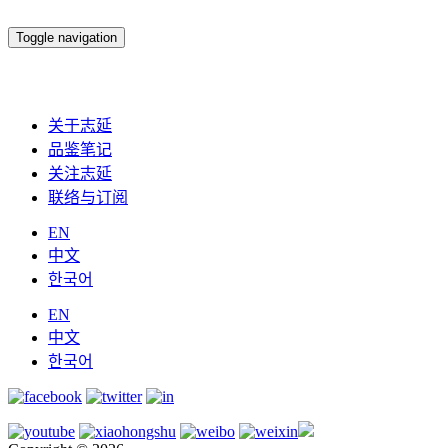
Toggle navigation
关于志延
品鉴笔记
关注志延
联络与订阅
EN
中文
한국어
EN
中文
한국어