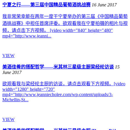
宁夏之行——第三届中国精品葡萄酒挑战赛
16 June 2017
我非常荣幸能在两年一度于宁夏举办的第三届《中国精品葡萄
酒挑战赛》中担任首席评委。欲观看我在宁夏拍摄的相片与视
频，请点击下方视频。 [video width="840" height="480"
mp4="http://www.jeanni...
VIEW
美酒佳肴的搭配哲学——米其林三星级主厨梁经纶访谈
15
June 2017
欲观看我与梁经纶主厨的访谈，请点击观看下方视频。[video
width="1280" height="720"
mp4="http://www.jeanniecholee.com/wp-content/uploads/3-
Michellin-St...
VIEW