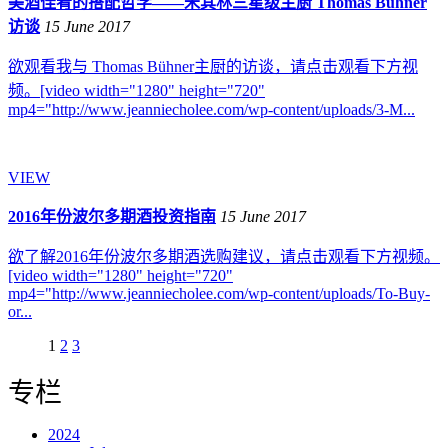
美酒佳肴的搭配哲学——米其林三星级主厨 Thomas Bühner
访谈
15 June 2017
欲观看我与 Thomas Bühner主厨的访谈，请点击观看下方视
频。[video width="1280" height="720"
mp4="http://www.jeanniecholee.com/wp-content/uploads/3-M...
VIEW
2016年份波尔多期酒投资指南
15 June 2017
欲了解2016年份波尔多期酒选购建议，请点击观看下方视频。
[video width="1280" height="720"
mp4="http://www.jeanniecholee.com/wp-content/uploads/To-Buy-
or...
1
2
3
专栏
2024