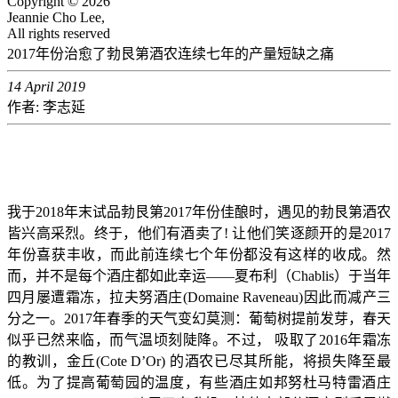
Copyright © 2026
Jeannie Cho Lee,
All rights reserved
2017年份治愈了勃艮第酒农连续七年的产量短缺之痛
14 April 2019
作者: 李志延
我于2018年末试品勃艮第2017年份佳酿时，遇见的勃艮第酒农
皆兴高采烈。终于，他们有酒卖了! 让他们笑逐颜开的是2017
年份喜获丰收，而此前连续七个年份都没有这样的收成。然
而，并不是每个酒庄都如此幸运——夏布利（Chablis）于当年
四月屡遭霜冻，拉夫努酒庄(Domaine Raveneau)因此而减产三
分之一。2017年春季的天气变幻莫测：葡萄树提前发芽，春天
似乎已然来临，而气温顷刻陡降。不过， 吸取了2016年霜冻
的教训，金丘(Cote D’Or) 的酒农已尽其所能，将损失降至最
低。为了提高葡萄园的温度，有些酒庄如邦努杜马特雷酒庄