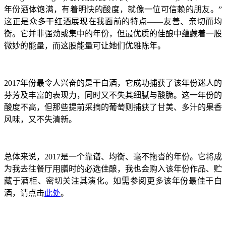
年份酒体饱满，有着明快的酸度，就像一位可信赖的朋友。”
这正是众多干红酒展现在我面前的特点——友善、亲切而均
衡。它并非强劲或集中的年份，但最优质的佳酿中蕴藏着一股
微妙的能量，而这股能量可让她们优雅陈年。
2017年份最令人兴奋的是干白酒，它成功捕获了该年份迷人的
芬芳及丰富的表现力，同时又不失其细腻与酸脆。这一年份的
酸度不高，但那些提前采摘的葡萄则捕获了甘美、多汁的果香
风味，又不失清新。
总体来说，2017是一个靠谱、均衡、毫不拖沓的年份。它将成
为我去往餐厅用膳时的必选佳酿，我也会购入该年份作品、贮
藏于酒柜、密切关注其演化。如需参阅更多该年份最佳干白
酒，请点击
此处
。