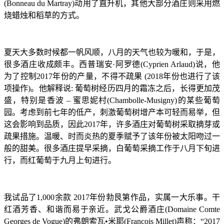
(Bonneau du Martray)动用了直升机，其他大部分酒庄则采用燃
烧蜡烛和稻草的方式。
夏天大多数时候都一帆风顺，八月的天气也较为暖和，于是，
很多酒庄收成颇丰。西普瑞安·阿罗德(Cyprien Arlaud)说，他
为了控制2017年份的产量，不得不疏果 (2018年份也进行了该
项操作)。他解释说: 葡萄树经历四月的霜冻之后，长得更加茂
盛，特别是香波 – 蜜思妮村(Chambolle-Musigny)的某些葡萄
园。考虑到前七年的低产，刺激葡萄树增产本可轻而易举，但
这会影响到品质，因此2017年，许多酒庄对葡萄树采取摘芽或
疏果措施。温暖、时而炎热的夏季赋予了该年份被太阳吻过一
般的甜美。很多酒庄提早采摘，白葡萄采摘工作于八月下旬进
行，而红葡萄于九月上旬进行。
我试品了1,000余款 2017年份勃艮第作品，实属一大乐事。干
红酒芳香、和谐而易于亲近。武戈公爵酒庄(Domaine Comte
Georges de Vogue)的弗朗索瓦•米耶(Francois Millet)声称：“2017